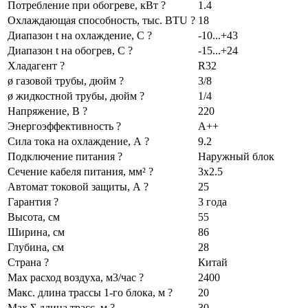
Потребление при обогреве, кВт ?
1.4
Охлаждающая способность, тыс. BTU ?
18
Диапазон t на охлаждение, С ?
-10...+43
Диапазон t на обогрев, С ?
-15...+24
Хладагент ?
R32
ø газовой трубы, дюйм ?
3/8
ø жидкостной трубы, дюйм ?
1/4
Напряжение, В ?
220
Энергоэффективность ?
A++
Сила тока на охлаждение, А ?
9.2
Подключение питания ?
Наружный блок
Сечение кабеля питания, мм² ?
3x2.5
Автомат токовой защиты, А ?
25
Гарантия ?
3 года
Высота, см
55
Ширина, см
86
Глубина, см
28
Страна ?
Китай
Max расход воздуха, м3/час ?
2400
Макс. длина трассы 1-го блока, м ?
20
Max Σ длина трасс, м ?
30