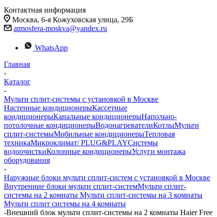
Контактная информация
Москва, 6-я Кожуховская улица, 29Б
atmosfera-moskva@yandex.ru
WhatsApp
Главная
-
Каталог
-
Мульти сплит-системы с установкой в Москве
Настенные кондиционеры
Кассетные
кондиционеры
Канальные кондиционеры
Напольно-
потолочные кондиционеры
Водонагреватели
Котлы
Мульти
сплит-системы
Мобильные кондиционеры
Тепловая
техника
Микроклимат/ PLUG&PLAY
Системы
водоочистки
Колонные кондиционеры
Услуги монтажа
оборудования
-
Наружные блоки мульти сплит-систем с установкой в Москве
Внутренние блоки мульти сплит-систем
Мульти сплит-
системы на 2 комнаты
Мульти сплит-системы на 3 комнаты
Мульти сплит системы на 4 комнаты
-
Внешний блок мульти сплит-системы на 2 комнаты Haier Free