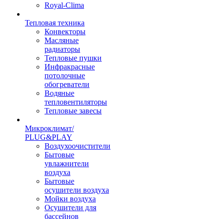
Royal-Clima
Тепловая техника
Конвекторы
Масляные
радиаторы
Тепловые пушки
Инфракрасные
потолочные
обогреватели
Водяные
тепловентиляторы
Тепловые завесы
Микроклимат/
PLUG&PLAY
Воздухоочистители
Бытовые
увлажнители
воздуха
Бытовые
осушители воздуха
Мойки воздуха
Осушители для
бассейнов