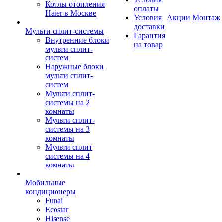
Котлы отопления
оплаты
Haier в Москве
Условия
Акции
Монтаж
доставки
Мульти сплит-системы
Гарантия
Внутренние блоки
на товар
мульти сплит-
систем
Наружные блоки
мульти сплит-
систем
Мульти сплит-
системы на 2
комнаты
Мульти сплит-
системы на 3
комнаты
Мульти сплит
системы на 4
комнаты
Мобильные
кондиционеры
Funai
Ecostar
Hisense