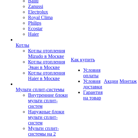
Ballu
Zanussi
Electrolux
Royal Clima
Philips
Ecostar
Haier
Котлы
Котлы отопления
Mizudo в Москве
Как купить
Котлы отопления
Эван в Москве
Условия
Котлы отопления
оплаты
Haier в Москве
Условия
Акции
Монтаж
доставки
Мульти сплит-системы
Гарантия
Внутренние блоки
на товар
мульти сплит-
систем
Наружные блоки
мульти сплит-
систем
Мульти сплит-
системы на 2