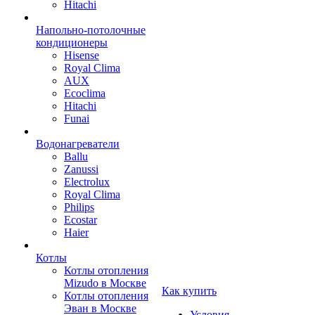
Hitachi
Напольно-потолочные
кондиционеры
Hisense
Royal Clima
AUX
Ecoclima
Hitachi
Funai
Водонагреватели
Ballu
Zanussi
Electrolux
Royal Clima
Philips
Ecostar
Haier
Котлы
Котлы отопления
Mizudo в Москве
Как купить
Котлы отопления
Эван в Москве
Условия