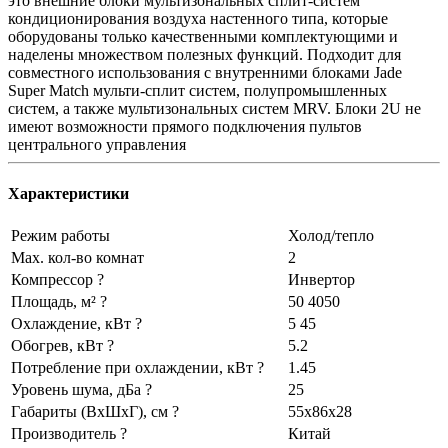
это внешние блоки мультизональных сплит-систем
кондиционирования воздуха настенного типа, которые
оборудованы только качественными комплектующими и
наделены множеством полезных функций. Подходит для
совместного использования с внутренними блоками Jade
Super Match мульти-сплит систем, полупромышленных
систем, а также мультизональных систем MRV. Блоки 2U не
имеют возможности прямого подключения пультов
центрального управления
Характеристики
Режим работы
Холод/тепло
Max. кол-во комнат
2
Компрессор ?
Инвертор
Площадь, м² ?
50 4050
Охлаждение, кВт ?
5 45
Обогрев, кВт ?
5.2
Потребление при охлаждении, кВт ?
1.45
Уровень шума, дБа ?
25
Габариты (ВхШхГ), см ?
55x86x28
Производитель ?
Китай