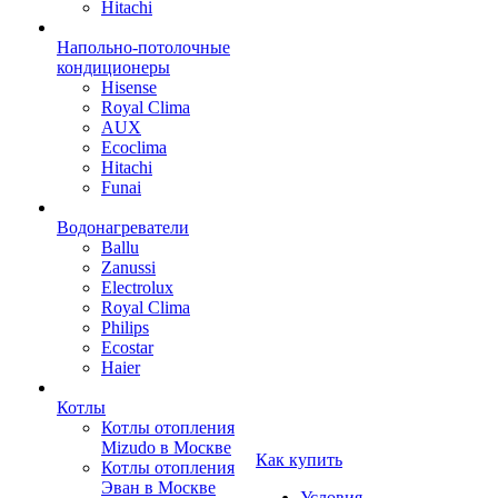
Hitachi
Напольно-потолочные
кондиционеры
Hisense
Royal Clima
AUX
Ecoclima
Hitachi
Funai
Водонагреватели
Ballu
Zanussi
Electrolux
Royal Clima
Philips
Ecostar
Haier
Котлы
Котлы отопления
Mizudo в Москве
Как купить
Котлы отопления
Эван в Москве
Условия