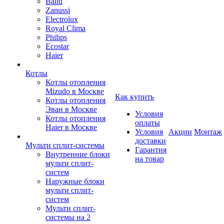
Ballu
Zanussi
Electrolux
Royal Clima
Philips
Ecostar
Haier
Котлы
Котлы отопления
Mizudo в Москве
Как купить
Котлы отопления
Эван в Москве
Условия
Котлы отопления
оплаты
Haier в Москве
Условия
Акции
Монтаж
доставки
Мульти сплит-системы
Гарантия
Внутренние блоки
на товар
мульти сплит-
систем
Наружные блоки
мульти сплит-
систем
Мульти сплит-
системы на 2