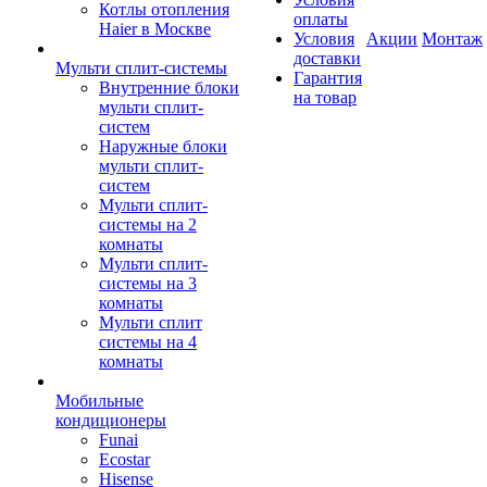
Котлы отопления
оплаты
Haier в Москве
Условия
Акции
Монтаж
доставки
Мульти сплит-системы
Гарантия
Внутренние блоки
на товар
мульти сплит-
систем
Наружные блоки
мульти сплит-
систем
Мульти сплит-
системы на 2
комнаты
Мульти сплит-
системы на 3
комнаты
Мульти сплит
системы на 4
комнаты
Мобильные
кондиционеры
Funai
Ecostar
Hisense