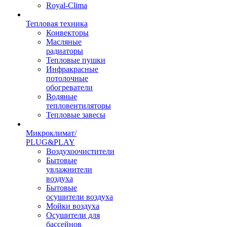
Royal-Clima
Тепловая техника
Конвекторы
Масляные
радиаторы
Тепловые пушки
Инфракрасные
потолочные
обогреватели
Водяные
тепловентиляторы
Тепловые завесы
Микроклимат/
PLUG&PLAY
Воздухоочистители
Бытовые
увлажнители
воздуха
Бытовые
осушители воздуха
Мойки воздуха
Осушители для
бассейнов