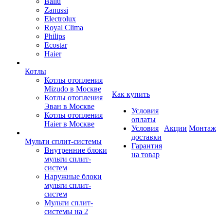
Ballu
Zanussi
Electrolux
Royal Clima
Philips
Ecostar
Haier
Котлы
Котлы отопления
Mizudo в Москве
Как купить
Котлы отопления
Эван в Москве
Условия
Котлы отопления
оплаты
Haier в Москве
Условия
Акции
Монтаж
доставки
Мульти сплит-системы
Гарантия
Внутренние блоки
на товар
мульти сплит-
систем
Наружные блоки
мульти сплит-
систем
Мульти сплит-
системы на 2