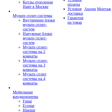
Котлы отопления
оплаты
Haier в Москве
Условия
Акции
Монтаж
доставки
Мульти сплит-системы
Гарантия
Внутренние блоки
на товар
мульти сплит-
систем
Наружные блоки
мульти сплит-
систем
Мульти сплит-
системы на 2
комнаты
Мульти сплит-
системы на 3
комнаты
Мульти сплит
системы на 4
комнаты
Мобильные
кондиционеры
Funai
Ecostar
Hisense