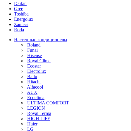
Daikin
Gree
Toshiba
Energolux
Zanussi
Roda
Настенные кондиционеры
Roland
Funai
Hisense
Royal Clima
Ecostar
Electrolux
Ballu
Hitachi
Alfacool
AUX
Ecoclima
ULTIMA COMFORT
LEGION
Royal Terma
HIGH LIFE
Haier
LG