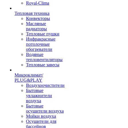
Royal-Clima
Тепловая техника
Конвекторы
Масляные
радиаторы
Тепловые пушки
Инфракрасные
потолочные
обогреватели
Водяные
тепловентиляторы
Тепловые завесы
Микроклимат/
PLUG&PLAY
Воздухоочистители
Бытовые
увлажнители
воздуха
Бытовые
осушители воздуха
Мойки воздуха
Осушители для
бассейнов