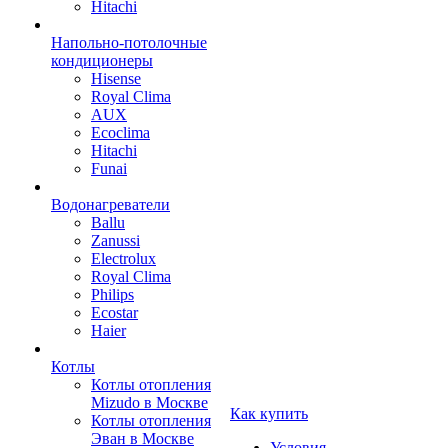
Hitachi
Напольно-потолочные
кондиционеры
Hisense
Royal Clima
AUX
Ecoclima
Hitachi
Funai
Водонагреватели
Ballu
Zanussi
Electrolux
Royal Clima
Philips
Ecostar
Haier
Котлы
Котлы отопления
Mizudo в Москве
Как купить
Котлы отопления
Эван в Москве
Условия