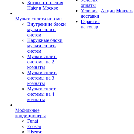
Котлы отопления
оплаты
Haier в Москве
Условия
Акции
Монтаж
доставки
Мульти сплит-системы
Гарантия
Внутренние блоки
на товар
мульти сплит-
систем
Наружные блоки
мульти сплит-
систем
Мульти сплит-
системы на 2
комнаты
Мульти сплит-
системы на 3
комнаты
Мульти сплит
системы на 4
комнаты
Мобильные
кондиционеры
Funai
Ecostar
Hisense