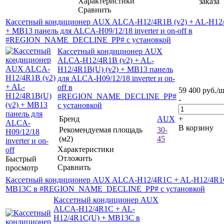
Характеристики
заказа
Сравнить
Кассетный кондиционер AUX ALCA-H12/4R1B (v2) + AL-H12/
+ MB13 панель для ALCA-H09/12/18 inverter и on-off в
#REGION_NAME_DECLINE_PP# с установкой
Кассетный кондиционер AUX
ALCA-H12/4R1B (v2) + AL-
H12/4R1B(U) (v2) + MB13 панель
для ALCA-H09/12/18 inverter и on-
off в
59 400
руб.
/
#REGION_NAME_DECLINE_PP#
-
с установкой
Бренд
AUX
+
В корзину
Рекомендуемая площадь
30-
(м2)
45
Характеристики
Отложить
Быстрый
Сравнить
просмотр
Кассетный кондиционер AUX ALCA-H12/4R1C + AL-H12/4R1
MB13C в #REGION_NAME_DECLINE_PP# с установкой
Кассетный кондиционер AUX
ALCA-H12/4R1C + AL-
H12/4R1C(U) + MB13C в