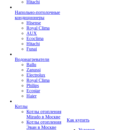
Hitachi
Напольно-потолочные
кондиционеры
Hisense
Royal Clima
AUX
Ecoclima
Hitachi
Funai
Водонагреватели
Ballu
Zanussi
Electrolux
Royal Clima
Philips
Ecostar
Haier
Котлы
Котлы отопления
Mizudo в Москве
Как купить
Котлы отопления
Эван в Москве
Условия