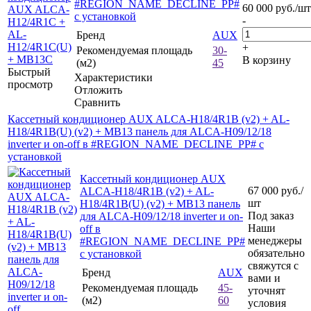
#REGION_NAME_DECLINE_PP#
60 000
руб.
/шт
с установкой
-
Бренд
AUX
+
Рекомендуемая площадь
30-
В корзину
(м2)
45
Быстрый
Характеристики
просмотр
Отложить
Сравнить
Кассетный кондиционер AUX ALCA-H18/4R1B (v2) + AL-
H18/4R1B(U) (v2) + MB13 панель для ALCA-H09/12/18
inverter и on-off в #REGION_NAME_DECLINE_PP# с
установкой
Кассетный кондиционер AUX
67 000
руб.
/
ALCA-H18/4R1B (v2) + AL-
шт
H18/4R1B(U) (v2) + MB13 панель
Под заказ
для ALCA-H09/12/18 inverter и on-
Наши
off в
менеджеры
#REGION_NAME_DECLINE_PP#
обязательно
с установкой
свяжутся с
Бренд
AUX
вами и
Рекомендуемая площадь
45-
уточнят
(м2)
60
условия