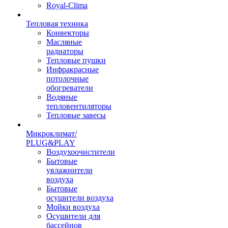
Royal-Clima
Тепловая техника
Конвекторы
Масляные
радиаторы
Тепловые пушки
Инфракрасные
потолочные
обогреватели
Водяные
тепловентиляторы
Тепловые завесы
Микроклимат/
PLUG&PLAY
Воздухоочистители
Бытовые
увлажнители
воздуха
Бытовые
осушители воздуха
Мойки воздуха
Осушители для
бассейнов