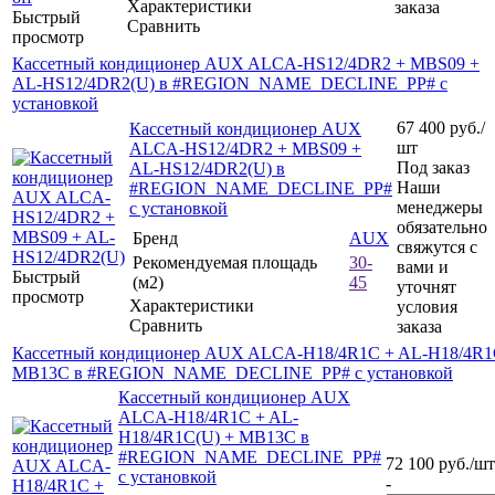
Характеристики
заказа
Быстрый
Сравнить
просмотр
Кассетный кондиционер AUX ALCA-HS12/4DR2 + MBS09 +
AL-HS12/4DR2(U) в #REGION_NAME_DECLINE_PP# с
установкой
67 400
руб.
/
Кассетный кондиционер AUX
шт
ALCA-HS12/4DR2 + MBS09 +
Под заказ
AL-HS12/4DR2(U) в
Наши
#REGION_NAME_DECLINE_PP#
менеджеры
с установкой
обязательно
Бренд
AUX
свяжутся с
Рекомендуемая площадь
30-
вами и
Быстрый
(м2)
45
уточнят
просмотр
Характеристики
условия
Сравнить
заказа
Кассетный кондиционер AUX ALCA-H18/4R1C + AL-H18/4R1
MB13C в #REGION_NAME_DECLINE_PP# с установкой
Кассетный кондиционер AUX
ALCA-H18/4R1C + AL-
H18/4R1C(U) + MB13C в
#REGION_NAME_DECLINE_PP#
72 100
руб.
/шт
с установкой
-