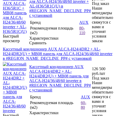
для ALCA-H24/36/48/60 inverter +
Под заказ
AL-H36/5R1C(U) в
Наши
#REGION_NAME_DECLINE_PP#
менеджеры
с установкой
обязательно
свяжутся с
Бренд
AUX
вами и
Рекомендуемая площадь
80-
уточнят
(м2)
110
Быстрый
условия
Характеристики
просмотр
заказа
Сравнить
Кассетный кондиционер AUX ALCA-H24/4DR2 + AL-
H24/4DR2(U) + MB08 панель для ALCA-H24/36/48/60 inverter
в #REGION_NAME_DECLINE_PP# с установкой
Кассетный кондиционер AUX
126 500
ALCA-H24/4DR2 + AL-
руб.
/шт
H24/4DR2(U) + MB08 панель для
Под заказ
ALCA-H24/36/48/60 inverter в
Наши
#REGION_NAME_DECLINE_PP#
менеджеры
с установкой
обязательно
свяжутся с
Бренд
AUX
вами и
Рекомендуемая площадь
60-
уточнят
(м2)
80
условия
Характеристики
Быстрый
заказа