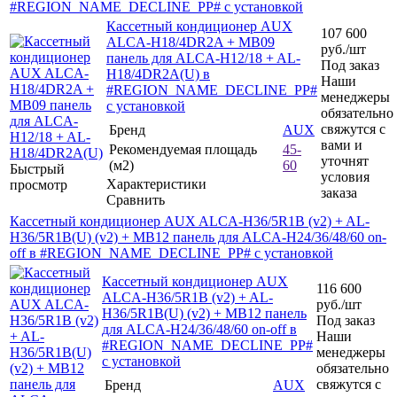
#REGION_NAME_DECLINE_PP# с установкой
Кассетный кондиционер AUX
107 600
ALCA-H18/4DR2A + MB09
руб.
/шт
панель для ALCA-H12/18 + AL-
Под заказ
H18/4DR2A(U) в
Наши
#REGION_NAME_DECLINE_PP#
менеджеры
с установкой
обязательно
свяжутся с
Бренд
AUX
вами и
Рекомендуемая площадь
45-
уточнят
(м2)
60
Быстрый
условия
Характеристики
просмотр
заказа
Сравнить
Кассетный кондиционер AUX ALCA-H36/5R1B (v2) + AL-
H36/5R1B(U) (v2) + MB12 панель для ALCA-H24/36/48/60 on-
off в #REGION_NAME_DECLINE_PP# с установкой
Кассетный кондиционер AUX
116 600
ALCA-H36/5R1B (v2) + AL-
руб.
/шт
H36/5R1B(U) (v2) + MB12 панель
Под заказ
для ALCA-H24/36/48/60 on-off в
Наши
#REGION_NAME_DECLINE_PP#
менеджеры
с установкой
обязательно
свяжутся с
Бренд
AUX