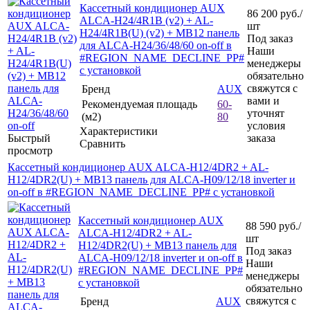
Кассетный кондиционер AUX
86 200
руб.
/
ALCA-H24/4R1B (v2) + AL-
шт
H24/4R1B(U) (v2) + MB12 панель
Под заказ
для ALCA-H24/36/48/60 on-off в
Наши
#REGION_NAME_DECLINE_PP#
менеджеры
с установкой
обязательно
свяжутся с
Бренд
AUX
вами и
Рекомендуемая площадь
60-
уточнят
(м2)
80
условия
Характеристики
Быстрый
заказа
Сравнить
просмотр
Кассетный кондиционер AUX ALCA-H12/4DR2 + AL-
H12/4DR2(U) + MB13 панель для ALCA-H09/12/18 inverter и
on-off в #REGION_NAME_DECLINE_PP# с установкой
Кассетный кондиционер AUX
88 590
руб.
/
ALCA-H12/4DR2 + AL-
шт
H12/4DR2(U) + MB13 панель для
Под заказ
ALCA-H09/12/18 inverter и on-off в
Наши
#REGION_NAME_DECLINE_PP#
менеджеры
с установкой
обязательно
свяжутся с
Бренд
AUX