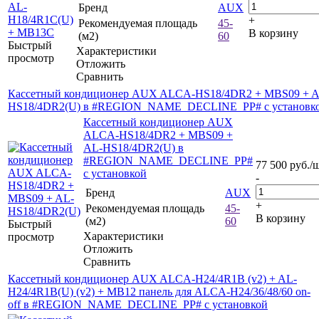
Бренд
AUX
+
Рекомендуемая площадь
45-
В корзину
(м2)
60
Быстрый
Характеристики
просмотр
Отложить
Сравнить
Кассетный кондиционер AUX ALCA-HS18/4DR2 + MBS09 + A
HS18/4DR2(U) в #REGION_NAME_DECLINE_PP# с установк
Кассетный кондиционер AUX
ALCA-HS18/4DR2 + MBS09 +
AL-HS18/4DR2(U) в
#REGION_NAME_DECLINE_PP#
77 500
руб.
/
с установкой
-
Бренд
AUX
+
Рекомендуемая площадь
45-
В корзину
(м2)
60
Быстрый
Характеристики
просмотр
Отложить
Сравнить
Кассетный кондиционер AUX ALCA-H24/4R1B (v2) + AL-
H24/4R1B(U) (v2) + MB12 панель для ALCA-H24/36/48/60 on-
off в #REGION_NAME_DECLINE_PP# с установкой