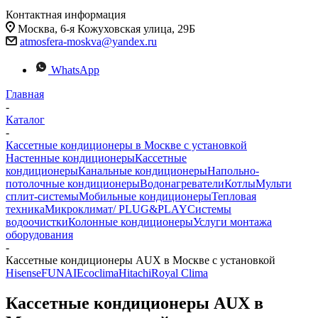
Контактная информация
Москва, 6-я Кожуховская улица, 29Б
atmosfera-moskva@yandex.ru
WhatsApp
Главная
-
Каталог
-
Кассетные кондиционеры в Москве с установкой
Настенные кондиционеры
Кассетные
кондиционеры
Канальные кондиционеры
Напольно-
потолочные кондиционеры
Водонагреватели
Котлы
Мульти
сплит-системы
Мобильные кондиционеры
Тепловая
техника
Микроклимат/ PLUG&PLAY
Системы
водоочистки
Колонные кондиционеры
Услуги монтажа
оборудования
-
Кассетные кондиционеры AUX в Москве с установкой
Hisense
FUNAI
Ecoclima
Hitachi
Royal Clima
Кассетные кондиционеры AUX в