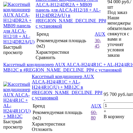
94 000
руб.
/
ALCA-H12/4DR2A + MB09
шт
панель для ALCA-H12/18 + AL-
Под заказ
H12/4DR2A(U) в
Наши
#REGION_NAME_DECLINE_PP#
менеджеры
с установкой
обязательно
свяжутся с
Бренд
AUX
вами и
Рекомендуемая площадь
30-
уточнят
(м2)
45
Быстрый
условия
Характеристики
просмотр
заказа
Сравнить
Кассетный кондиционер AUX ALCA-H24/4R1C + AL-H24/4R1
MB12C в #REGION_NAME_DECLINE_PP# с установкой
Кассетный кондиционер AUX
ALCA-H24/4R1C + AL-
H24/4R1C(U) + MB12C в
#REGION_NAME_DECLINE_PP#
95 700
руб.
/шт
с установкой
-
Бренд
AUX
+
Рекомендуемая площадь
60-
В корзину
(м2)
80
Быстрый
Характеристики
просмотр
Отложить