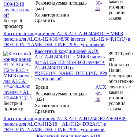
вами и
Рекомендуемая площадь
30-
уточнят
(м2)
45
условия
Характеристики
заказа
Сравнить
Быстрый
просмотр
Кассетный кондиционер AUX ALCA-H24/4R1C + MB08
панель для ALCA-H24/36/48/60 inverter + AL-H24/4R1C(U) в
#REGION_NAME_DECLINE_PP# с установкой
Кассетный кондиционер AUX
89 070
руб.
/
ALCA-H24/4R1C + MB08 панель
шт
для ALCA-H24/36/48/60 inverter +
Под заказ
AL-H24/4R1C(U) в
Наши
#REGION_NAME_DECLINE_PP#
менеджеры
с установкой
обязательно
свяжутся с
Бренд
AUX
вами и
Рекомендуемая площадь
60-
уточнят
(м2)
80
Быстрый
условия
Характеристики
просмотр
заказа
Сравнить
Кассетный кондиционер AUX ALCA-H12/4DR2A + MB09
панель для ALCA-H12/18 + AL-H12/4DR2A(U) в
#REGION_NAME_DECLINE_PP# с установкой
Кассетный кондиционер AUX