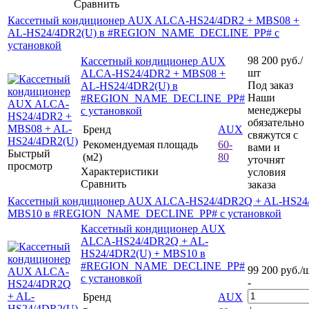
Сравнить
Кассетный кондиционер AUX ALCA-HS24/4DR2 + MBS08 +
AL-HS24/4DR2(U) в #REGION_NAME_DECLINE_PP# с
установкой
98 200
руб.
/
Кассетный кондиционер AUX
шт
ALCA-HS24/4DR2 + MBS08 +
Под заказ
AL-HS24/4DR2(U) в
Наши
#REGION_NAME_DECLINE_PP#
менеджеры
с установкой
обязательно
Бренд
AUX
свяжутся с
Рекомендуемая площадь
60-
вами и
Быстрый
(м2)
80
уточнят
просмотр
Характеристики
условия
Сравнить
заказа
Кассетный кондиционер AUX ALCA-HS24/4DR2Q + AL-HS24
MBS10 в #REGION_NAME_DECLINE_PP# с установкой
Кассетный кондиционер AUX
ALCA-HS24/4DR2Q + AL-
HS24/4DR2(U) + MBS10 в
#REGION_NAME_DECLINE_PP#
99 200
руб.
/
с установкой
-
Бренд
AUX