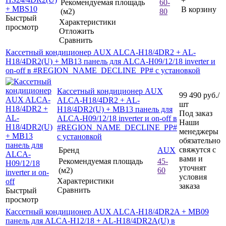
+
Рекомендуемая площадь
60-
В корзину
(м2)
80
Быстрый
Характеристики
просмотр
Отложить
Сравнить
Кассетный кондиционер AUX ALCA-H18/4DR2 + AL-
H18/4DR2(U) + MB13 панель для ALCA-H09/12/18 inverter и
on-off в #REGION_NAME_DECLINE_PP# с установкой
Кассетный кондиционер AUX
99 490
руб.
/
ALCA-H18/4DR2 + AL-
шт
H18/4DR2(U) + MB13 панель для
Под заказ
ALCA-H09/12/18 inverter и on-off в
Наши
#REGION_NAME_DECLINE_PP#
менеджеры
с установкой
обязательно
свяжутся с
Бренд
AUX
вами и
Рекомендуемая площадь
45-
уточнят
(м2)
60
условия
Характеристики
заказа
Сравнить
Быстрый
просмотр
Кассетный кондиционер AUX ALCA-H18/4DR2A + MB09
панель для ALCA-H12/18 + AL-H18/4DR2A(U) в