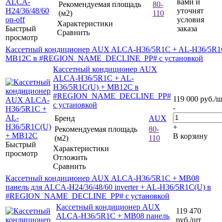
вами и
Рекомендуемая площадь
80-
уточнят
(м2)
110
условия
Характеристики
Быстрый
заказа
Сравнить
просмотр
Кассетный кондиционер AUX ALCA-H36/5R1C + AL-H36/5R1
MB12C в #REGION_NAME_DECLINE_PP# с установкой
Кассетный кондиционер AUX
ALCA-H36/5R1C + AL-
H36/5R1C(U) + MB12C в
#REGION_NAME_DECLINE_PP#
119 000
руб.
/ш
с установкой
-
Бренд
AUX
+
Рекомендуемая площадь
80-
В корзину
(м2)
110
Быстрый
Характеристики
просмотр
Отложить
Сравнить
Кассетный кондиционер AUX ALCA-H36/5R1C + MB08
панель для ALCA-H24/36/48/60 inverter + AL-H36/5R1C(U) в
#REGION_NAME_DECLINE_PP# с установкой
Кассетный кондиционер AUX
119 470
ALCA-H36/5R1C + MB08 панель
руб.
/шт