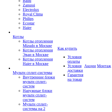
Ballu
Zanussi
Electrolux
Royal Clima
Philips
Ecostar
Haier
Котлы
Котлы отопления
Mizudo в Москве
Как купить
Котлы отопления
Эван в Москве
Условия
Котлы отопления
оплаты
Haier в Москве
Условия
Акции
Монтаж
доставки
Мульти сплит-системы
Гарантия
Внутренние блоки
на товар
мульти сплит-
систем
Наружные блоки
мульти сплит-
систем
Мульти сплит-
системы на 2