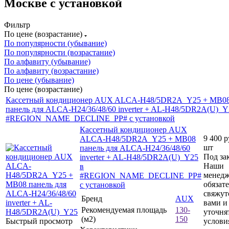
Москве с установкой
Фильтр
По цене (возрастание)
По популярности (убывание)
По популярности (возрастание)
По алфавиту (убывание)
По алфавиту (возрастание)
По цене (убывание)
По цене (возрастание)
Кассетный кондиционер AUX ALCA-H48/5DR2A_Y25 + MB0
панель для ALCA-H24/36/48/60 inverter + AL-H48/5DR2A(U)_Y
#REGION_NAME_DECLINE_PP# с установкой
Кассетный кондиционер AUX
9 400
р
ALCA-H48/5DR2A_Y25 + MB08
шт
панель для ALCA-H24/36/48/60
Под за
inverter + AL-H48/5DR2A(U)_Y25
Наши
в
менед
#REGION_NAME_DECLINE_PP#
обязат
с установкой
свяжут
Бренд
AUX
вами и
Рекомендуемая площадь
130-
уточня
(м2)
150
Быстрый просмотр
услови