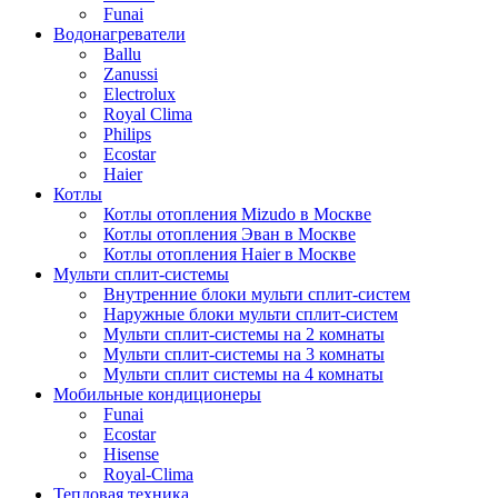
Funai
Водонагреватели
Ballu
Zanussi
Electrolux
Royal Clima
Philips
Ecostar
Haier
Котлы
Котлы отопления Mizudo в Москве
Котлы отопления Эван в Москве
Котлы отопления Haier в Москве
Мульти сплит-системы
Внутренние блоки мульти сплит-систем
Наружные блоки мульти сплит-систем
Мульти сплит-системы на 2 комнаты
Мульти сплит-системы на 3 комнаты
Мульти сплит системы на 4 комнаты
Мобильные кондиционеры
Funai
Ecostar
Hisense
Royal-Clima
Тепловая техника