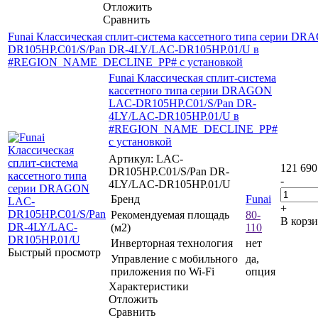
Отложить
Сравнить
Funai Классическая сплит-система кассетного типа серии D
DR105HP.C01/S/Pan DR-4LY/LAC-DR105HP.01/U в
#REGION_NAME_DECLINE_PP# с установкой
Funai Классическая сплит-система
кассетного типа серии DRAGON
LAC-DR105HP.C01/S/Pan DR-
4LY/LAC-DR105HP.01/U в
#REGION_NAME_DECLINE_PP#
с установкой
Артикул: LAC-
121 690
DR105HP.C01/S/Pan DR-
-
4LY/LAC-DR105HP.01/U
Бренд
Funai
+
Рекомендуемая площадь
80-
В корз
(м2)
110
Инверторная технология
нет
Быстрый просмотр
Управление c мобильного
да,
приложения по Wi-Fi
опция
Характеристики
Отложить
Сравнить