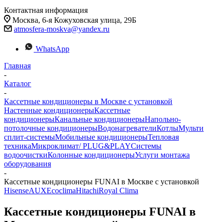
Контактная информация
Москва, 6-я Кожуховская улица, 29Б
atmosfera-moskva@yandex.ru
WhatsApp
Главная
-
Каталог
-
Кассетные кондиционеры в Москве с установкой
Настенные кондиционеры
Кассетные
кондиционеры
Канальные кондиционеры
Напольно-
потолочные кондиционеры
Водонагреватели
Котлы
Мульти
сплит-системы
Мобильные кондиционеры
Тепловая
техника
Микроклимат/ PLUG&PLAY
Системы
водоочистки
Колонные кондиционеры
Услуги монтажа
оборудования
-
Кассетные кондиционеры FUNAI в Москве с установкой
Hisense
AUX
Ecoclima
Hitachi
Royal Clima
Кассетные кондиционеры FUNAI в