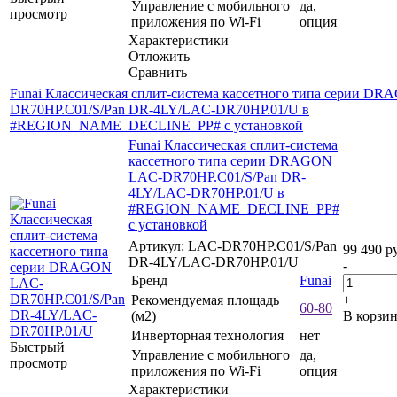
Управление c мобильного
да,
просмотр
приложения по Wi-Fi
опция
Характеристики
Отложить
Сравнить
Funai Классическая сплит-система кассетного типа серии D
DR70HP.C01/S/Pan DR-4LY/LAC-DR70HP.01/U в
#REGION_NAME_DECLINE_PP# с установкой
Funai Классическая сплит-система
кассетного типа серии DRAGON
LAC-DR70HP.C01/S/Pan DR-
4LY/LAC-DR70HP.01/U в
#REGION_NAME_DECLINE_PP#
с установкой
Артикул: LAC-DR70HP.C01/S/Pan
99 490
ру
DR-4LY/LAC-DR70HP.01/U
-
Бренд
Funai
Рекомендуемая площадь
+
60-80
(м2)
В корзи
Инверторная технология
нет
Быстрый
Управление c мобильного
да,
просмотр
приложения по Wi-Fi
опция
Характеристики