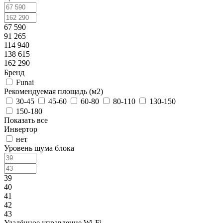
67 590
91 265
114 940
138 615
162 290
Бренд
Funai
Рекомендуемая площадь (м2)
30-45
45-60
60-80
80-110
130-150
150-180
Показать все
Инвертор
нет
Уровень шума блока
39
40
41
42
43
Удалённое управление Wi-Fi