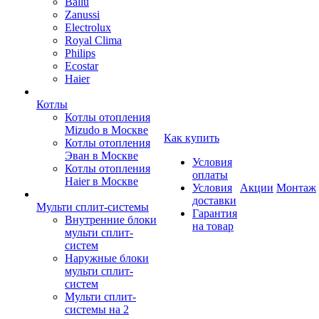
Ballu
Zanussi
Electrolux
Royal Clima
Philips
Ecostar
Haier
Котлы
Котлы отопления
Mizudo в Москве
Как купить
Котлы отопления
Эван в Москве
Условия
Котлы отопления
оплаты
Haier в Москве
Условия
Акции
Монтаж
доставки
Мульти сплит-системы
Гарантия
Внутренние блоки
на товар
мульти сплит-
систем
Наружные блоки
мульти сплит-
систем
Мульти сплит-
системы на 2