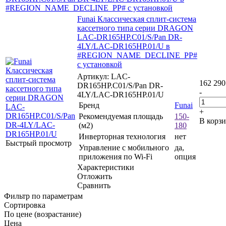
#REGION_NAME_DECLINE_PP# с установкой
Funai Классическая сплит-система
кассетного типа серии DRAGON
LAC-DR165HP.C01/S/Pan DR-
4LY/LAC-DR165HP.01/U в
#REGION_NAME_DECLINE_PP#
с установкой
Артикул: LAC-
162 290
DR165HP.C01/S/Pan DR-
-
4LY/LAC-DR165HP.01/U
Бренд
Funai
+
Рекомендуемая площадь
150-
В корз
(м2)
180
Инверторная технология
нет
Быстрый просмотр
Управление c мобильного
да,
приложения по Wi-Fi
опция
Характеристики
Отложить
Сравнить
Фильтр по параметрам
Сортировка
По цене (возрастание)
Цена