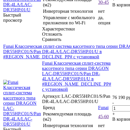
30-45
(м2)
В корзи
Инверторная технология
нет
Быстрый
Управление c мобильного
да,
просмотр
приложения по Wi-Fi
опция
Характеристики
Отложить
Сравнить
Funai Классическая сплит-система кассетного типа серии D
DR55HP.C01/S/Pan DR-4LA/LAC-DR55HP.01/U в
#REGION_NAME_DECLINE_PP# с установкой
Funai Классическая сплит-система
кассетного типа серии DRAGON
LAC-DR55HP.C01/S/Pan DR-
4LA/LAC-DR55HP.01/U в
#REGION_NAME_DECLINE_PP#
с установкой
Артикул: LAC-DR55HP.C01/S/Pan
76 190
ру
DR-4LA/LAC-DR55HP.01/U
-
Бренд
Funai
Рекомендуемая площадь
+
45-60
(м2)
В корзи
Инверторная технология
нет
Быстрый