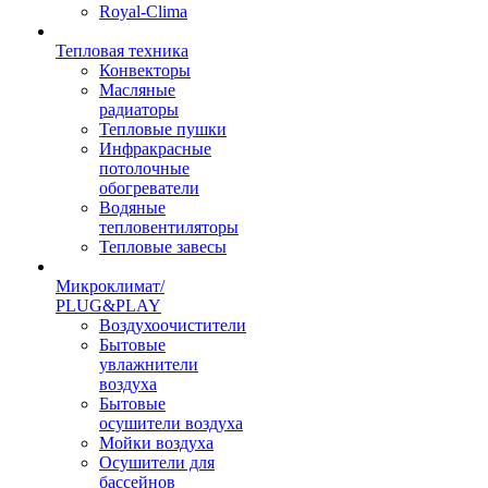
Royal-Clima
Тепловая техника
Конвекторы
Масляные
радиаторы
Тепловые пушки
Инфракрасные
потолочные
обогреватели
Водяные
тепловентиляторы
Тепловые завесы
Микроклимат/
PLUG&PLAY
Воздухоочистители
Бытовые
увлажнители
воздуха
Бытовые
осушители воздуха
Мойки воздуха
Осушители для
бассейнов