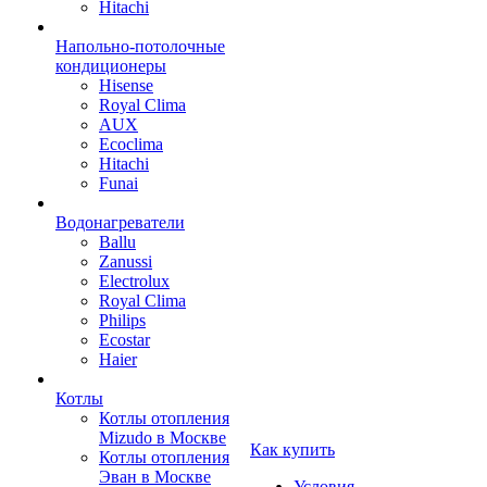
Hitachi
Напольно-потолочные
кондиционеры
Hisense
Royal Clima
AUX
Ecoclima
Hitachi
Funai
Водонагреватели
Ballu
Zanussi
Electrolux
Royal Clima
Philips
Ecostar
Haier
Котлы
Котлы отопления
Mizudo в Москве
Как купить
Котлы отопления
Эван в Москве
Условия