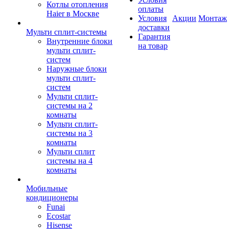
Котлы отопления
оплаты
Haier в Москве
Условия
Акции
Монтаж
доставки
Мульти сплит-системы
Гарантия
Внутренние блоки
на товар
мульти сплит-
систем
Наружные блоки
мульти сплит-
систем
Мульти сплит-
системы на 2
комнаты
Мульти сплит-
системы на 3
комнаты
Мульти сплит
системы на 4
комнаты
Мобильные
кондиционеры
Funai
Ecostar
Hisense