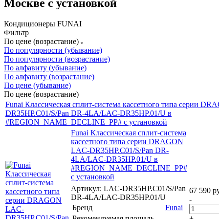
Москве с установкой
Кондиционеры FUNAI
Фильтр
По цене (возрастание)
По популярности (убывание)
По популярности (возрастание)
По алфавиту (убывание)
По алфавиту (возрастание)
По цене (убывание)
По цене (возрастание)
Funai Классическая сплит-система кассетного типа серии D
DR35HP.C01/S/Pan DR-4LA/LAC-DR35HP.01/U в
#REGION_NAME_DECLINE_PP# с установкой
Funai Классическая сплит-система
кассетного типа серии DRAGON
LAC-DR35HP.C01/S/Pan DR-
4LA/LAC-DR35HP.01/U в
#REGION_NAME_DECLINE_PP#
с установкой
Артикул: LAC-DR35HP.C01/S/Pan
67 590
ру
DR-4LA/LAC-DR35HP.01/U
-
Бренд
Funai
Рекомендуемая площадь
+