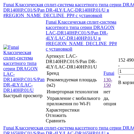
Funai Классическая сплит-система кассетного типа серии D
DR140HP.C01/S/Pan DR-4LY/LAC-DR140HP.01/U в
#REGION_NAME_DECLINE_PP# с установкой
Funai Классическая сплит-система
кассетного типа серии DRAGON
LAC-DR140HP.C01/S/Pan DR-
4LY/LAC-DR140HP.01/U в
#REGION_NAME_DECLINE_PP#
с установкой
Артикул: LAC-
152 490
DR140HP.C01/S/Pan DR-
-
4LY/LAC-DR140HP.01/U
Бренд
Funai
+
Рекомендуемая площадь
130-
В корз
(м2)
150
Инверторная технология
нет
Быстрый просмотр
Управление c мобильного
да,
приложения по Wi-Fi
опция
Характеристики
Отложить
Сравнить
Funai Классическая сплит-система кассетного типа серии D
DR165HP.C01/S/Pan DR-4LY/LAC-DR165HP.01/U в