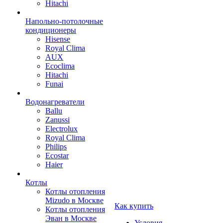
Hitachi
Напольно-потолочные
кондиционеры
Hisense
Royal Clima
AUX
Ecoclima
Hitachi
Funai
Водонагреватели
Ballu
Zanussi
Electrolux
Royal Clima
Philips
Ecostar
Haier
Котлы
Котлы отопления
Mizudo в Москве
Как купить
Котлы отопления
Эван в Москве
Условия