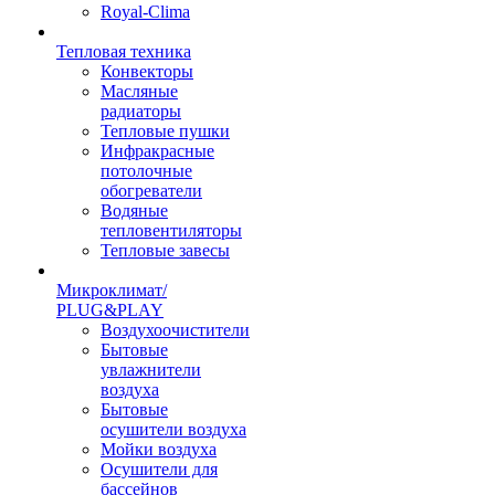
Royal-Clima
Тепловая техника
Конвекторы
Масляные
радиаторы
Тепловые пушки
Инфракрасные
потолочные
обогреватели
Водяные
тепловентиляторы
Тепловые завесы
Микроклимат/
PLUG&PLAY
Воздухоочистители
Бытовые
увлажнители
воздуха
Бытовые
осушители воздуха
Мойки воздуха
Осушители для
бассейнов