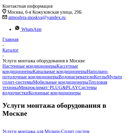
Контактная информация
Москва, 6-я Кожуховская улица, 29Б
atmosfera-moskva@yandex.ru
WhatsApp
Главная
-
Каталог
-
Услуги монтажа оборудования в Москве
Настенные кондиционеры
Кассетные
кондиционеры
Канальные кондиционеры
Напольно-
потолочные кондиционеры
Водонагреватели
Котлы
Мульти
сплит-системы
Мобильные кондиционеры
Тепловая
техника
Микроклимат/ PLUG&PLAY
Системы
водоочистки
Колонные кондиционеры
Услуги монтажа оборудования в
Москве
Услуги монтажа для Мульти-Сплит систем