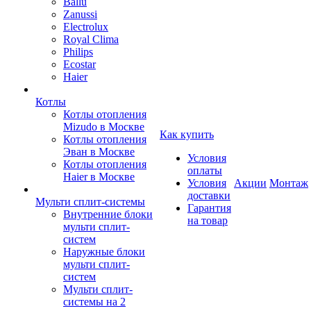
Ballu
Zanussi
Electrolux
Royal Clima
Philips
Ecostar
Haier
Котлы
Котлы отопления
Mizudo в Москве
Как купить
Котлы отопления
Эван в Москве
Условия
Котлы отопления
оплаты
Haier в Москве
Условия
Акции
Монтаж
доставки
Мульти сплит-системы
Гарантия
Внутренние блоки
на товар
мульти сплит-
систем
Наружные блоки
мульти сплит-
систем
Мульти сплит-
системы на 2