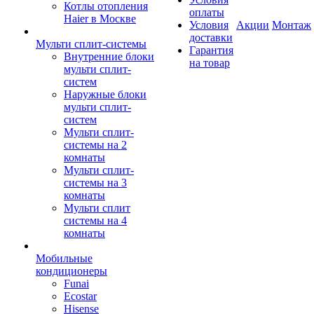
Котлы отопления
оплаты
Haier в Москве
Условия
Акции
Монтаж
доставки
Мульти сплит-системы
Гарантия
Внутренние блоки
на товар
мульти сплит-
систем
Наружные блоки
мульти сплит-
систем
Мульти сплит-
системы на 2
комнаты
Мульти сплит-
системы на 3
комнаты
Мульти сплит
системы на 4
комнаты
Мобильные
кондиционеры
Funai
Ecostar
Hisense