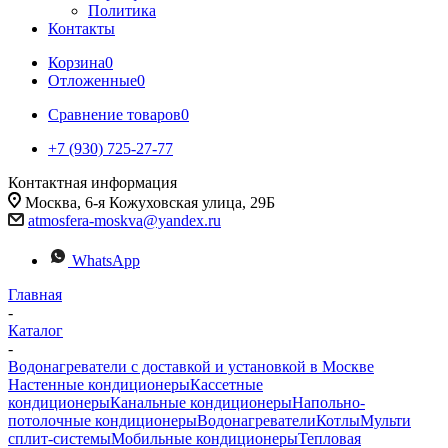
Политика
Контакты
Корзина
0
Отложенные
0
Сравнение товаров
0
+7 (930) 725-27-77
Контактная информация
Москва, 6-я Кожуховская улица, 29Б
atmosfera-moskva@yandex.ru
WhatsApp
Главная
-
Каталог
-
Водонагреватели с доставкой и установкой в Москве
Настенные кондиционеры
Кассетные
кондиционеры
Канальные кондиционеры
Напольно-
потолочные кондиционеры
Водонагреватели
Котлы
Мульти
сплит-системы
Мобильные кондиционеры
Тепловая