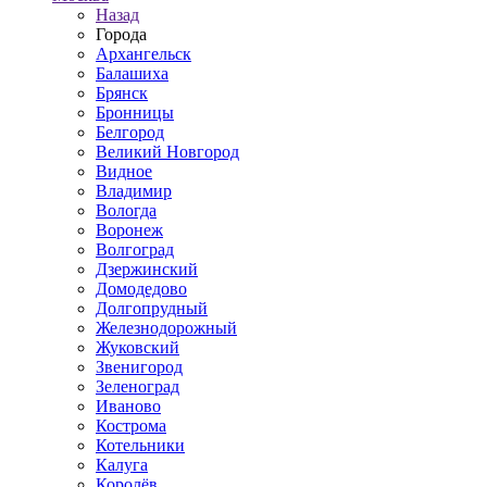
Назад
Города
Архангельск
Балашиха
Брянск
Бронницы
Белгород
Великий Новгород
Видное
Владимир
Вологда
Воронеж
Волгоград
Дзержинский
Домодедово
Долгопрудный
Железнодорожный
Жуковский
Звенигород
Зеленоград
Иваново
Кострома
Котельники
Калуга
Королёв