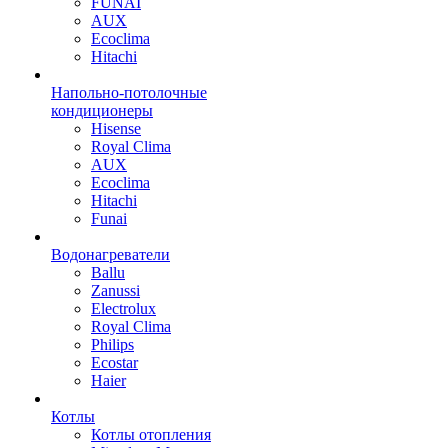
FUNAI
AUX
Ecoclima
Hitachi
Напольно-потолочные
кондиционеры
Hisense
Royal Clima
AUX
Ecoclima
Hitachi
Funai
Водонагреватели
Ballu
Zanussi
Electrolux
Royal Clima
Philips
Ecostar
Haier
Котлы
Котлы отопления