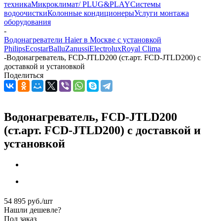
техника
Микроклимат/ PLUG&PLAY
Системы
водоочистки
Колонные кондиционеры
Услуги монтажа
оборудования
-
Водонагреватели Haier в Москве с установкой
Philips
Ecostar
Ballu
Zanussi
Electrolux
Royal Clima
-
Водонагреватель, FCD-JTLD200 (ст.арт. FCD-JTLD200) с
доставкой и установкой
Поделиться
Водонагреватель, FCD-JTLD200
(ст.арт. FCD-JTLD200) с доставкой и
установкой
54 895
руб.
/шт
Нашли дешевле?
Под заказ