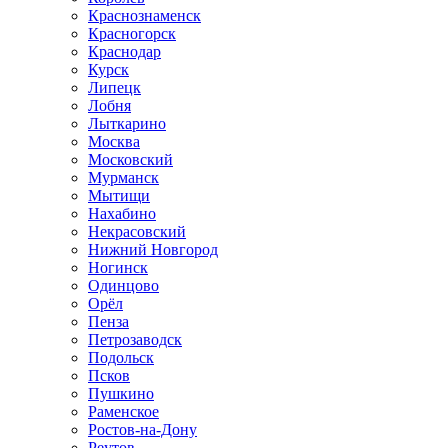
Краснознаменск
Красногорск
Краснодар
Курск
Липецк
Лобня
Лыткарино
Москва
Московский
Мурманск
Мытищи
Нахабино
Некрасовский
Нижний Новгород
Ногинск
Одинцово
Орёл
Пенза
Петрозаводск
Подольск
Псков
Пушкино
Раменское
Ростов-на-Дону
Реутов