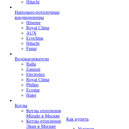
Hitachi
Напольно-потолочные
кондиционеры
Hisense
Royal Clima
AUX
Ecoclima
Hitachi
Funai
Водонагреватели
Ballu
Zanussi
Electrolux
Royal Clima
Philips
Ecostar
Haier
Котлы
Котлы отопления
Mizudo в Москве
Как купить
Котлы отопления
Эван в Москве
Условия