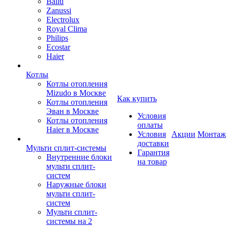
Ballu
Zanussi
Electrolux
Royal Clima
Philips
Ecostar
Haier
Котлы
Котлы отопления
Mizudo в Москве
Как купить
Котлы отопления
Эван в Москве
Условия
Котлы отопления
оплаты
Haier в Москве
Условия
Акции
Монтаж
доставки
Мульти сплит-системы
Гарантия
Внутренние блоки
на товар
мульти сплит-
систем
Наружные блоки
мульти сплит-
систем
Мульти сплит-
системы на 2