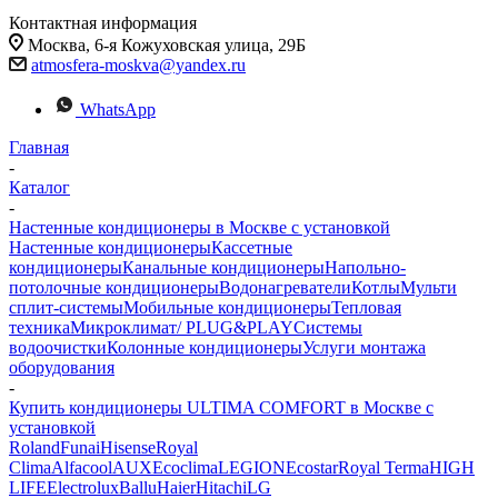
Контактная информация
Москва, 6-я Кожуховская улица, 29Б
atmosfera-moskva@yandex.ru
WhatsApp
Главная
-
Каталог
-
Настенные кондиционеры в Москве с установкой
Настенные кондиционеры
Кассетные
кондиционеры
Канальные кондиционеры
Напольно-
потолочные кондиционеры
Водонагреватели
Котлы
Мульти
сплит-системы
Мобильные кондиционеры
Тепловая
техника
Микроклимат/ PLUG&PLAY
Системы
водоочистки
Колонные кондиционеры
Услуги монтажа
оборудования
-
Купить кондиционеры ULTIMA COMFORT в Москве с
установкой
Roland
Funai
Hisense
Royal
Clima
Alfacool
AUX
Ecoclima
LEGION
Ecostar
Royal Terma
HIGH
LIFE
Electrolux
Ballu
Haier
Hitachi
LG