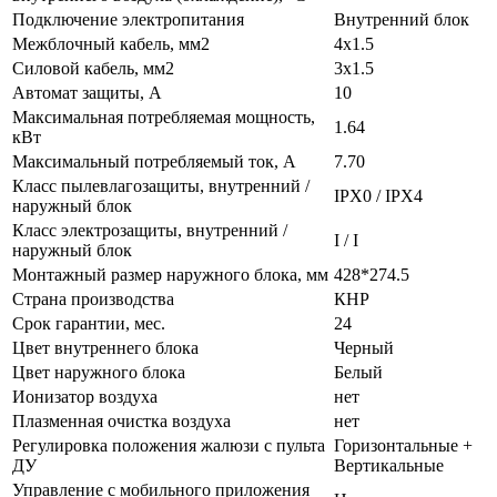
Подключение электропитания
Внутренний блок
Межблочный кабель, мм2
4x1.5
Силовой кабель, мм2
3x1.5
Автомат защиты, А
10
Максимальная потребляемая мощность,
1.64
кВт
Максимальный потребляемый ток, А
7.70
Класс пылевлагозащиты, внутренний /
IPX0 / IPX4
наружный блок
Класс электрозащиты, внутренний /
I / I
наружный блок
Монтажный размер наружного блока, мм
428*274.5
Страна производства
КНР
Срок гарантии, мес.
24
Цвет внутреннего блока
Черный
Цвет наружного блока
Белый
Ионизатор воздуха
нет
Плазменная очистка воздуха
нет
Регулировка положения жалюзи с пульта
Горизонтальные +
ДУ
Вертикальные
Управление c мобильного приложения