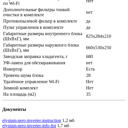
Нет
по Wi-Fi
Дополнительные фильтры тонкой
нет
очистки в комплекте
Противопылевой фильтр в комплекте
да
Пульт управления в комплекте
да
Габаритные размеры внутреннего блока
825x284x210
(ШхВхГ), мм
Габаритные размеры наружного блока
660x530x250
(ШхВхГ), мм
Заводская заправка хладагента, г
680
УФ-лампа для обеззараживания
нет
Инвертор
Есть
Уровень шума блока
28
Удалённое управление Wi-Fi
Нет
Зимний комплект
Нет
На площадь (м2)
35
Документы
elysium-nero-inverter-instruction
1,2 мб
elysium-nero-inverter-info-list
1,7 мб