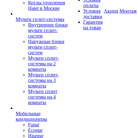
Котлы отопления
оплаты
Haier в Москве
Условия
Акции
Монтаж
доставки
Мульти сплит-системы
Гарантия
Внутренние блоки
на товар
мульти сплит-
систем
Наружные блоки
мульти сплит-
систем
Мульти сплит-
системы на 2
комнаты
Мульти сплит-
системы на 3
комнаты
Мульти сплит
системы на 4
комнаты
Мобильные
кондиционеры
Funai
Ecostar
Hisense