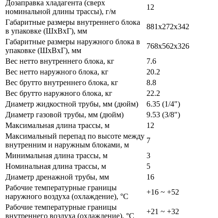
Дозаправка хладагента (сверх
12
номинальной длины трассы), г/м
Габаритные размеры внутреннего блока
881x272x342
в упаковке (ШxВxГ), мм
Габаритные размеры наружного блока в
768x562x326
упаковке (ШxВxГ), мм
Вес нетто внутреннего блока, кг
7.6
Вес нетто наружного блока, кг
20.2
Вес брутто внутреннего блока, кг
8.8
Вес брутто наружного блока, кг
22.2
Диаметр жидкостной трубы, мм (дюйм)
6.35 (1/4")
Диаметр газовой трубы, мм (дюйм)
9.53 (3/8")
Максимальная длина трассы, м
12
Максимальный перепад по высоте между
7
внутренним и наружным блоками, м
Минимальная длина трассы, м
3
Номинальная длина трассы, м
5
Диаметр дренажной трубы, мм
16
Рабочие температурные границы
+16 ~ +52
наружного воздуха (охлаждение), °C
Рабочие температурные границы
+21 ~ +32
внутреннего воздуха (охлаждение), °C