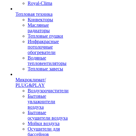
Royal-Clima
Тепловая техника
Конвекторы
Масляные
радиаторы
Тепловые пушки
Инфракрасные
потолочные
обогреватели
Водяные
тепловентиляторы
Тепловые завесы
Микроклимат/
PLUG&PLAY
Воздухоочистители
Бытовые
увлажнители
воздуха
Бытовые
осушители воздуха
Мойки воздуха
Осушители для
бассейнов