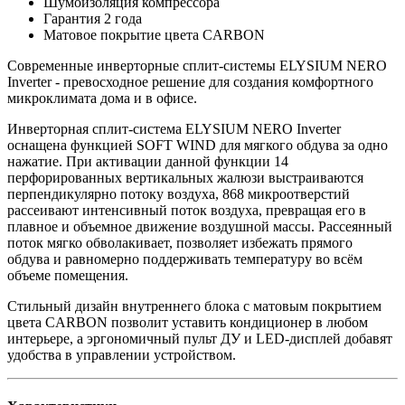
Шумоизоляция компрессора
Гарантия 2 года
Матовое покрытие цвета CARBON
Современные инверторные сплит-системы ELYSIUM NERO
Inverter - превосходное решение для создания комфортного
микроклимата дома и в офисе.
Инверторная сплит-система ELYSIUM NERO Inverter
оснащена функцией SOFT WIND для мягкого обдува за одно
нажатие. При активации данной функции 14
перфорированных вертикальных жалюзи выстраиваются
перпендикулярно потоку воздуха, 868 микроотверстий
рассеивают интенсивный поток воздуха, превращая его в
плавное и объемное движение воздушной массы. Рассеянный
поток мягко обволакивает, позволяет избежать прямого
обдува и равномерно поддерживать температуру во всём
объеме помещения.
Стильный дизайн внутреннего блока с матовым покрытием
цвета CARBON позволит уставить кондиционер в любом
интерьере, а эргономичный пульт ДУ и LED-дисплей добавят
удобства в управлении устройством.