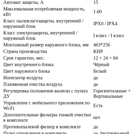
Автомат защиты, А
15
Максимальная потребляемая мощность,
1.60
кВт
Класс пылевлагозащиты, внутренний /
IPX0 / IPX4
наружный блок
Класс электрозащиты, внутренний /
I класс / I класс
наружный блок
Монтажный размер наружного блока, мм
463*256
Страна производства
КНР
Срок гарантии, мес.
12 + 24 + 84
Цвет внутреннего блока
Чёрный
Цвет наружного блока
Белый
Ионизатор воздуха
да
Плазменная очистка воздуха
да
Регулировка положения жалюзи с пульта
Горизонтальные +
ДУ
Вертикальные
Управление c мобильного приложения по
Есть
Wi-Fi
Дополнительные фильтры тонкой очистки
нет
в комплекте
Противопылевой фильтр в комплекте
да
Пульт управления в комплекте
да, беспроводной