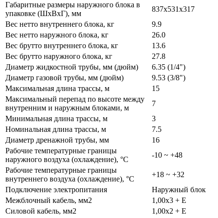
Габаритные размеры наружного блока в
837x531x317
упаковке (ШxВxГ), мм
Вес нетто внутреннего блока, кг
9.9
Вес нетто наружного блока, кг
26.0
Вес брутто внутреннего блока, кг
13.6
Вес брутто наружного блока, кг
27.8
Диаметр жидкостной трубы, мм (дюйм)
6.35 (1/4")
Диаметр газовой трубы, мм (дюйм)
9.53 (3/8")
Максимальная длина трассы, м
15
Максимальный перепад по высоте между
7
внутренним и наружным блоками, м
Минимальная длина трассы, м
3
Номинальная длина трассы, м
7.5
Диаметр дренажной трубы, мм
16
Рабочие температурные границы
-10 ~ +48
наружного воздуха (охлаждение), °C
Рабочие температурные границы
+18 ~ +32
внутреннего воздуха (охлаждение), °C
Подключение электропитания
Наружный блок
Межблочный кабель, мм2
1,00x3 + E
Силовой кабель, мм2
1,00x2 + E