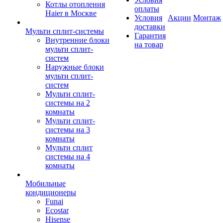
Котлы отопления
оплаты
Haier в Москве
Условия
Акции
Монтаж
доставки
Мульти сплит-системы
Гарантия
Внутренние блоки
на товар
мульти сплит-
систем
Наружные блоки
мульти сплит-
систем
Мульти сплит-
системы на 2
комнаты
Мульти сплит-
системы на 3
комнаты
Мульти сплит
системы на 4
комнаты
Мобильные
кондиционеры
Funai
Ecostar
Hisense