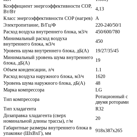
Коэффициент энергоэффективности COP,
4,13
Вт/Вт
Класс энергоэффективности COP (нагрев)
A
Электропитание, В/Гц/Ф
220-240/50/1
Расход воздуха внутреннего блока, м3/ч
450/600/780
Минимальный расход воздуха
450
внутреннего блока, м3/ч
Уровень шума внутреннего блока, дБ(А)
19/27/35/45
Минимальный уровень шума внутреннего
19
блока, дБ(А)
Объем конденсации, л/ч
1.1
Расход воздуха наружного блока, м3/ч
1620
Уровень шума наружного блока, дБ(А)
48
Марка компрессора
LG
Ротационный с
Тип компрессора
двумя роторами
Тип хладагента
R32
Дозаправка хладагента (сверх
20
номинальной длины трассы), г/м
Габаритные размеры внутреннего блока в
918x387x265
упаковке (ШxВxГ), мм