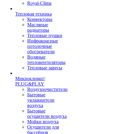
Royal-Clima
Тепловая техника
Конвекторы
Масляные
радиаторы
Тепловые пушки
Инфракрасные
потолочные
обогреватели
Водяные
тепловентиляторы
Тепловые завесы
Микроклимат/
PLUG&PLAY
Воздухоочистители
Бытовые
увлажнители
воздуха
Бытовые
осушители воздуха
Мойки воздуха
Осушители для
бассейнов