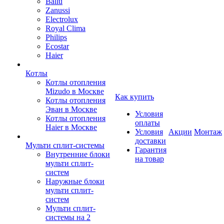
Ballu
Zanussi
Electrolux
Royal Clima
Philips
Ecostar
Haier
Котлы
Котлы отопления
Mizudo в Москве
Как купить
Котлы отопления
Эван в Москве
Условия
Котлы отопления
оплаты
Haier в Москве
Условия
Акции
Монтаж
доставки
Мульти сплит-системы
Гарантия
Внутренние блоки
на товар
мульти сплит-
систем
Наружные блоки
мульти сплит-
систем
Мульти сплит-
системы на 2