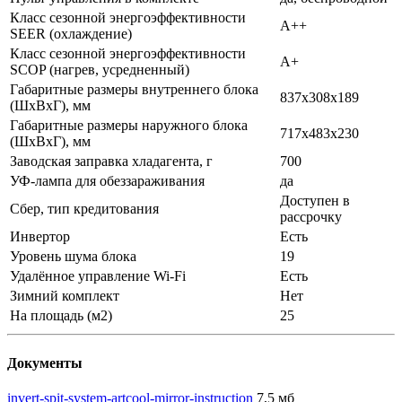
Класс сезонной энергоэффективности
A++
SEER (охлаждение)
Класс сезонной энергоэффективности
A+
SCOP (нагрев, усредненный)
Габаритные размеры внутреннего блока
837x308x189
(ШхВхГ), мм
Габаритные размеры наружного блока
717x483x230
(ШхВхГ), мм
Заводская заправка хладагента, г
700
УФ-лампа для обеззараживания
да
Доступен в
Сбер, тип кредитования
рассрочку
Инвертор
Есть
Уровень шума блока
19
Удалённое управление Wi-Fi
Есть
Зимний комплект
Нет
На площадь (м2)
25
Документы
invert-spit-system-artcool-mirror-instruction
7,5 мб