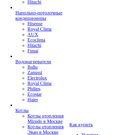
Hitachi
Напольно-потолочные
кондиционеры
Hisense
Royal Clima
AUX
Ecoclima
Hitachi
Funai
Водонагреватели
Ballu
Zanussi
Electrolux
Royal Clima
Philips
Ecostar
Haier
Котлы
Котлы отопления
Mizudo в Москве
Как купить
Котлы отопления
Эван в Москве
Условия