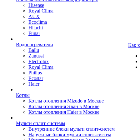
Hisense
Royal Clima
AUX
Ecoclima
Hitachi
Funai
Водонагреватели
Как 
Ballu
Zanussi
Electrolux
Royal Clima
Philips
Ecostar
Haier
Котлы
Котлы отопления Mizudo в Москве
Котлы отопления Эван в Москве
Котлы отопления Haier в Москве
Мульти сплит-системы
Внутренние блоки мульти сплит-систем
Наружные блоки мульти сплит-систем