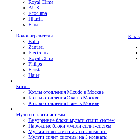
Royal Clima
AUX
Ecoclima
Hitachi
Funai
Водонагреватели
Как 
Ballu
Zanussi
Electrolux
Royal Clima
Philips
Ecostar
Haier
Котлы
Котлы отопления Mizudo в Москве
Котлы отопления Эван в Москве
Котлы отопления Haier в Москве
Мульти сплит-системы
Внутренние блоки мульти сплит-систем
Наружные блоки мульти сплит-систем
Мульти сплит-системы на 2 комнаты
Мульти сплит-системы на 3 комнаты