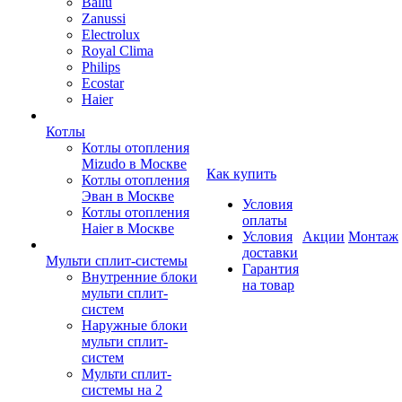
Ballu
Zanussi
Electrolux
Royal Clima
Philips
Ecostar
Haier
Котлы
Котлы отопления
Mizudo в Москве
Как купить
Котлы отопления
Эван в Москве
Условия
Котлы отопления
оплаты
Haier в Москве
Условия
Акции
Монтаж
доставки
Мульти сплит-системы
Гарантия
Внутренние блоки
на товар
мульти сплит-
систем
Наружные блоки
мульти сплит-
систем
Мульти сплит-
системы на 2