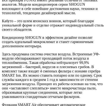
Все приборы FUNAI имеют реальные отличия от типовых
аналогов. Модели кондиционеров серии SHOGUN
воплощают в себе новейшие достижения науки, техники и
технологий, тенденции дизайнерской мысли.
Кабуто – это шлем японских воинов, который благодаря
уникальной форме и отделке отражает индивидуальный стиль
своего обладателя.
Кондиционер SHOGUN в эффектном дизайне позволят
создать идеальный микроклимат и станет гармоничным
дополнением интерьера.
Здесь продумана система очистки воздуха. Встроенные УФ-
модули обеззараживают проходящий поток воздуха и
теплообменник. Такая обработка нейтрализует 99,9%
загрязнений – бактерий, вирусов и плесневых грибов. В
комплект также входят 4 сменных фильтра с ионами серебра
SMART Ion. Их можно ставить попарно или по одному. Срок
службы каждого в среднем 1 год в зависимости от степени
загрязнения воздуха. Принцип их работы основан на том, что
они «заставляют слепляться» вместе микрочастицы пыли,
образовывая крупные соединения, которые легко
улавливаются стандартным сетчатым фильтром.
Функция SMART Air обеспечивает автоматическое