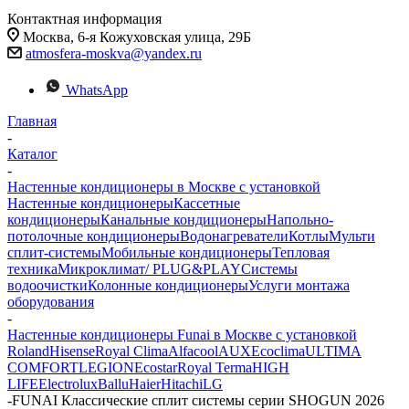
Контактная информация
Москва, 6-я Кожуховская улица, 29Б
atmosfera-moskva@yandex.ru
WhatsApp
Главная
-
Каталог
-
Настенные кондиционеры в Москве с установкой
Настенные кондиционеры
Кассетные
кондиционеры
Канальные кондиционеры
Напольно-
потолочные кондиционеры
Водонагреватели
Котлы
Мульти
сплит-системы
Мобильные кондиционеры
Тепловая
техника
Микроклимат/ PLUG&PLAY
Системы
водоочистки
Колонные кондиционеры
Услуги монтажа
оборудования
-
Настенные кондиционеры Funai в Москве с установкой
Roland
Hisense
Royal Clima
Alfacool
AUX
Ecoclima
ULTIMA
COMFORT
LEGION
Ecostar
Royal Terma
HIGH
LIFE
Electrolux
Ballu
Haier
Hitachi
LG
-
FUNAI Классические сплит системы серии SHOGUN 2026