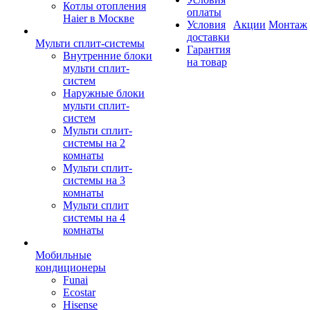
Котлы отопления
оплаты
Haier в Москве
Условия
Акции
Монтаж
доставки
Мульти сплит-системы
Гарантия
Внутренние блоки
на товар
мульти сплит-
систем
Наружные блоки
мульти сплит-
систем
Мульти сплит-
системы на 2
комнаты
Мульти сплит-
системы на 3
комнаты
Мульти сплит
системы на 4
комнаты
Мобильные
кондиционеры
Funai
Ecostar
Hisense