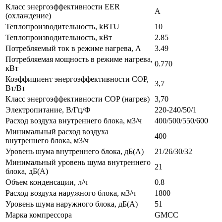
Класс энергоэффективности EER
A
(охлаждение)
Теплопроизводительность, kBTU
10
Теплопроизводительность, кВт
2.85
Потребляемый ток в режиме нагрева, A
3.49
Потребляемая мощность в режиме нагрева,
0.770
кВт
Коэффициент энергоэффективности COP,
3,7
Вт/Вт
Класс энергоэффективности COP (нагрев)
3,70
Электропитание, В/Гц/Ф
220-240/50/1
Расход воздуха внутреннего блока, м3/ч
400/500/550/600
Минимальный расход воздуха
400
внутреннего блока, м3/ч
Уровень шума внутреннего блока, дБ(А)
21/26/30/32
Минимальный уровень шума внутреннего
21
блока, дБ(А)
Объем конденсации, л/ч
0.8
Расход воздуха наружного блока, м3/ч
1800
Уровень шума наружного блока, дБ(А)
51
Марка компрессора
GMCC