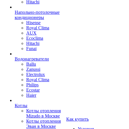
Hitachi
Напольно-потолочные
кондиционеры
Hisense
Royal Clima
AUX
Ecoclima
Hitachi
Funai
Водонагреватели
Ballu
Zanussi
Electrolux
Royal Clima
Philips
Ecostar
Haier
Котлы
Котлы отопления
Mizudo в Москве
Как купить
Котлы отопления
Эван в Москве
Условия