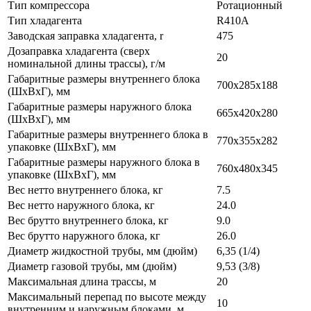
Тип компрессора
Ротационный
Тип хладагента
R410A
Заводская заправка хладагента, r
475
Дозаправка хладагента (сверх
20
номинальной длины трассы), г/м
Габаритные размеры внутреннего блока
700x285x188
(ШxВxГ), мм
Габаритные размеры наружного блока
665x420x280
(ШxВxГ), мм
Габаритные размеры внутреннего блока в
770x355x282
упаковке (ШxВxГ), мм
Габаритные размеры наружного блока в
760x480x345
упаковке (ШxВxГ), мм
Вес нетто внутреннего блока, кг
7.5
Вес нетто наружного блока, кг
24.0
Вес брутто внутреннего блока, кг
9.0
Вес брутто наружного блока, кг
26.0
Диаметр жидкостной трубы, мм (дюйм)
6,35 (1/4)
Диаметр газовой трубы, мм (дюйм)
9,53 (3/8)
Максимальная длина трассы, м
20
Максимальный перепад по высоте между
10
внутренним и наружным блоками, м