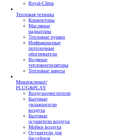
Royal-Clima
Тепловая техника
Конвекторы
Масляные
радиаторы
Тепловые пушки
Инфракрасные
потолочные
обогреватели
Водяные
тепловентиляторы
Тепловые завесы
Микроклимат/
PLUG&PLAY
Воздухоочистители
Бытовые
увлажнители
воздуха
Бытовые
осушители воздуха
Мойки воздуха
Осушители для
бассейнов