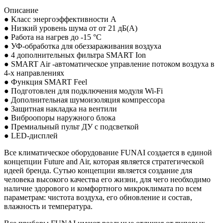
Описание
● Класс энергоэффективности A
● Низкий уровень шума от от 21 дБ(А)
● Работа на нагрев до -15 °С
● УФ-обработка для обеззараживания воздуха
● 4 дополнительных фильтра SMART Ion
● SMART Air -автоматическое управление потоком воздуха в
4-х направлениях
● Функция SMART Feel
● Подготовлен для подключения модуля Wi-Fi
● Дополнительная шумоизоляция компрессора
● Защитная накладка на вентили
● Виброопоры наружного блока
● Премиальный пульт ДУ с подсветкой
● LED-дисплей
Все климатическое оборудование FUNAI создается в единой
концепции Future and Air, которая является стратегической
идеей бренда. Сутью концепции является создание для
человека высокого качества его жизни, для чего необходимо
наличие здорового и комфортного микроклимата по всем
параметрам: чистота воздуха, его обновление и состав,
влажность и температура.