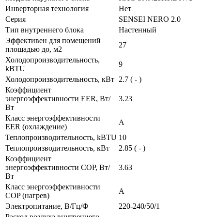
Инверторная технология
Нет
Серия
SENSEI NERO 2.0
Тип внутреннего блока
Настенный
Эффективен для помещений
27
площадью до, м2
Холодопроизводительность,
9
kBTU
Холодопроизводительность, кВт
2.7 ( - )
Коэффициент
энергоэффективности EER, Вт/
3.23
Вт
Класс энергоэффективности
A
EER (охлаждение)
Теплопроизводительность, kBTU
10
Теплопроизводительность, кВт
2.85 ( - )
Коэффициент
энергоэффективности COP, Вт/
3.63
Вт
Класс энергоэффективности
A
COP (нагрев)
Электропитание, В/Гц/Ф
220-240/50/1
Расход воздуха внутреннего