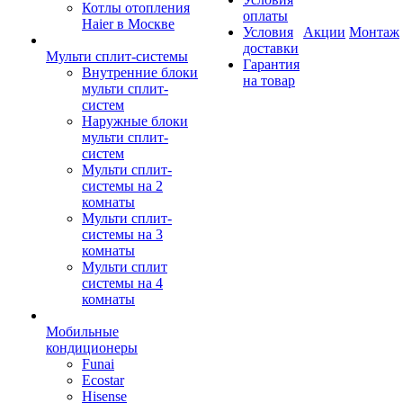
Котлы отопления
оплаты
Haier в Москве
Условия
Акции
Монтаж
доставки
Мульти сплит-системы
Гарантия
Внутренние блоки
на товар
мульти сплит-
систем
Наружные блоки
мульти сплит-
систем
Мульти сплит-
системы на 2
комнаты
Мульти сплит-
системы на 3
комнаты
Мульти сплит
системы на 4
комнаты
Мобильные
кондиционеры
Funai
Ecostar
Hisense