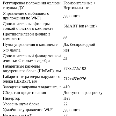
Регулировка положения жалюзи
Горизонтальные +
с пульта ДУ
Вертикальные
Управление c мобильного
да, опция
приложения по Wi-Fi
Дополнительные фильтры
SMART Ion (4 шт.)
тонкой очистки в комплекте
Противопылевой фильтр в
да
комплекте
Пульт управления в комплекте
Да, беспроводной
УФ лампа
нет
Дополнительный фильтр тонкой
да
очистки С ионами серебра
Габаритные размеры
778x272x192
внутреннего блока (ШхВхГ), мм
Габаритные размеры наружного
712x459x276
блока (ШхВхГ), мм
Заводская заправка хладагента, г
410
Сбер, тип кредитования
Доступен в рассрочку
Инвертор
Нет
Уровень шума блока
22
Удалённое управление Wi-Fi
да, опция
На площадь (м2)
27