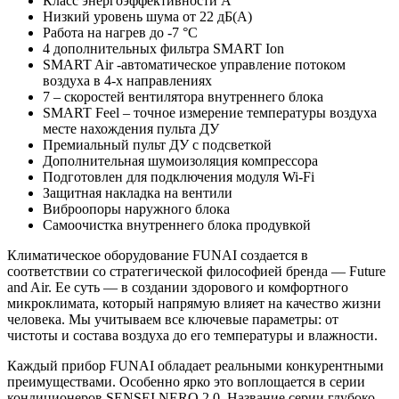
Класс энергоэффективности A
Низкий уровень шума от 22 дБ(А)
Работа на нагрев до -7 °С
4 дополнительных фильтра SMART Ion
SMART Air -автоматическое управление потоком
воздуха в 4-х направлениях
7 – скоростей вентилятора внутреннего блока
SMART Feel – точное измерение температуры воздуха
месте нахождения пульта ДУ
Премиальный пульт ДУ с подсветкой
Дополнительная шумоизоляция компрессора
Подготовлен для подключения модуля Wi-Fi
Защитная накладка на вентили
Виброопоры наружного блока
Самоочистка внутреннего блока продувкой
Климатическое оборудование FUNAI создается в
соответствии со стратегической философией бренда — Future
and Air. Ее суть — в создании здорового и комфортного
микроклимата, который напрямую влияет на качество жизни
человека. Мы учитываем все ключевые параметры: от
чистоты и состава воздуха до его температуры и влажности.
Каждый прибор FUNAI обладает реальными конкурентными
преимуществами. Особенно ярко это воплощается в серии
кондиционеров SENSEI NERO 2.0. Название серии глубоко