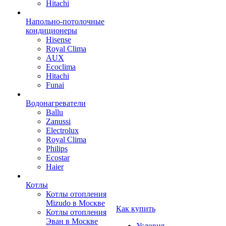
Hitachi
Напольно-потолочные
кондиционеры
Hisense
Royal Clima
AUX
Ecoclima
Hitachi
Funai
Водонагреватели
Ballu
Zanussi
Electrolux
Royal Clima
Philips
Ecostar
Haier
Котлы
Котлы отопления
Mizudo в Москве
Как купить
Котлы отопления
Эван в Москве
Условия