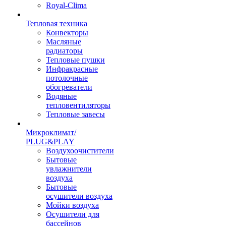
Royal-Clima
Тепловая техника
Конвекторы
Масляные
радиаторы
Тепловые пушки
Инфракрасные
потолочные
обогреватели
Водяные
тепловентиляторы
Тепловые завесы
Микроклимат/
PLUG&PLAY
Воздухоочистители
Бытовые
увлажнители
воздуха
Бытовые
осушители воздуха
Мойки воздуха
Осушители для
бассейнов