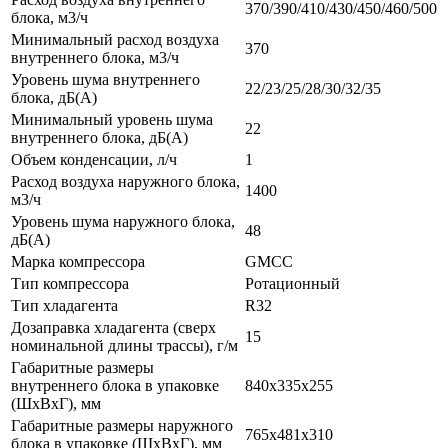
370/390/410/430/450/460/500
блока, м3/ч
Минимальный расход воздуха
370
внутреннего блока, м3/ч
Уровень шума внутреннего
22/23/25/28/30/32/35
блока, дБ(А)
Минимальный уровень шума
22
внутреннего блока, дБ(А)
Объем конденсации, л/ч
1
Расход воздуха наружного блока,
1400
м3/ч
Уровень шума наружного блока,
48
дБ(А)
Марка компрессора
GMCC
Тип компрессора
Ротационный
Тип хладагента
R32
Дозаправка хладагента (сверх
15
номинальной длины трассы), г/м
Габаритные размеры
внутреннего блока в упаковке
840x335x255
(ШxВxГ), мм
Габаритные размеры наружного
765x481x310
блока в упаковке (ШxВxГ), мм