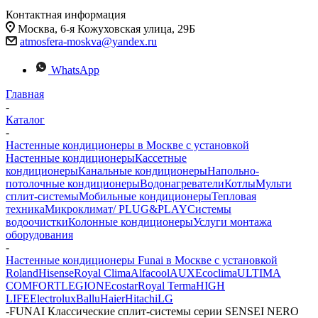
Контактная информация
Москва, 6-я Кожуховская улица, 29Б
atmosfera-moskva@yandex.ru
WhatsApp
Главная
-
Каталог
-
Настенные кондиционеры в Москве с установкой
Настенные кондиционеры
Кассетные
кондиционеры
Канальные кондиционеры
Напольно-
потолочные кондиционеры
Водонагреватели
Котлы
Мульти
сплит-системы
Мобильные кондиционеры
Тепловая
техника
Микроклимат/ PLUG&PLAY
Системы
водоочистки
Колонные кондиционеры
Услуги монтажа
оборудования
-
Настенные кондиционеры Funai в Москве с установкой
Roland
Hisense
Royal Clima
Alfacool
AUX
Ecoclima
ULTIMA
COMFORT
LEGION
Ecostar
Royal Terma
HIGH
LIFE
Electrolux
Ballu
Haier
Hitachi
LG
-
FUNAI Классические сплит-системы серии SENSEI NERO