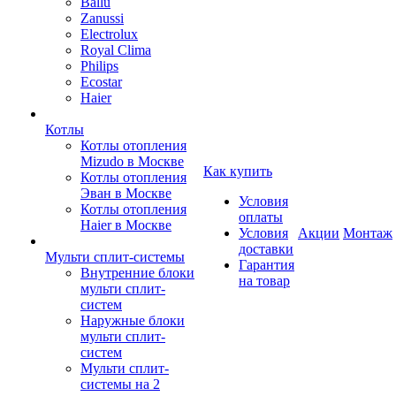
Ballu
Zanussi
Electrolux
Royal Clima
Philips
Ecostar
Haier
Котлы
Котлы отопления
Mizudo в Москве
Как купить
Котлы отопления
Эван в Москве
Условия
Котлы отопления
оплаты
Haier в Москве
Условия
Акции
Монтаж
доставки
Мульти сплит-системы
Гарантия
Внутренние блоки
на товар
мульти сплит-
систем
Наружные блоки
мульти сплит-
систем
Мульти сплит-
системы на 2