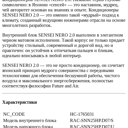
символично: в Японии «сенсей» — это наставник, мудрец,
чей авторитет основан на знаниях и опыте. Кондиционеры
SENSEI NERO 2.0 — это именно такой «мудрый» подход к
климату, созданный ведущими инженерами отрасли на основе
многолетних разработок.
Внутренний блок SENSEI NERO 2.0 выполнен в элегантном
черном матовом исполнении. Такой корпус не только придает
устройству стильный, современный и дорогой вид, но и
практичен: он устойчив к отпечаткам пальцев и бликам,
идеально вписываясь в любой интерьер.
SENSEI NERO 2.0 — это не просто кондиционер, он сочетает
японский принцип мудрого совершенства с передовыми
технологиями для обеспечения бесшумной работы, чистого
воздуха и максимального энергосбережения, полностью
соответствуя философии Future and Air.
Характеристики
NC_CODE
НС-1765031
Модель внутреннего блока
RAC-SNN25HP.D07/S
Модель наружного блока
RAC-SNN25HP.D07/U