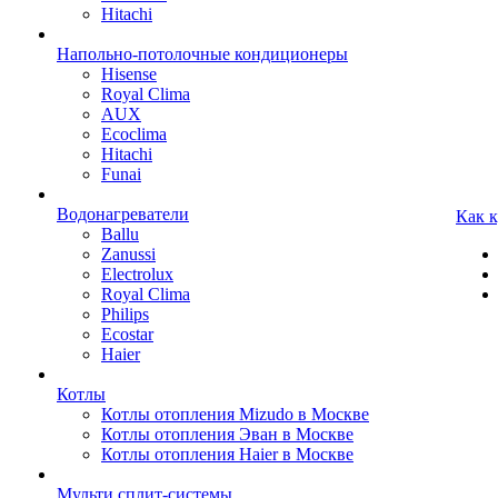
Hitachi
Напольно-потолочные кондиционеры
Hisense
Royal Clima
AUX
Ecoclima
Hitachi
Funai
Водонагреватели
Как 
Ballu
Zanussi
Electrolux
Royal Clima
Philips
Ecostar
Haier
Котлы
Котлы отопления Mizudo в Москве
Котлы отопления Эван в Москве
Котлы отопления Haier в Москве
Мульти сплит-системы