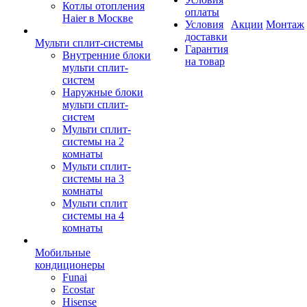
Котлы отопления
оплаты
Haier в Москве
Условия
Акции
Монтаж
доставки
Мульти сплит-системы
Гарантия
Внутренние блоки
на товар
мульти сплит-
систем
Наружные блоки
мульти сплит-
систем
Мульти сплит-
системы на 2
комнаты
Мульти сплит-
системы на 3
комнаты
Мульти сплит
системы на 4
комнаты
Мобильные
кондиционеры
Funai
Ecostar
Hisense