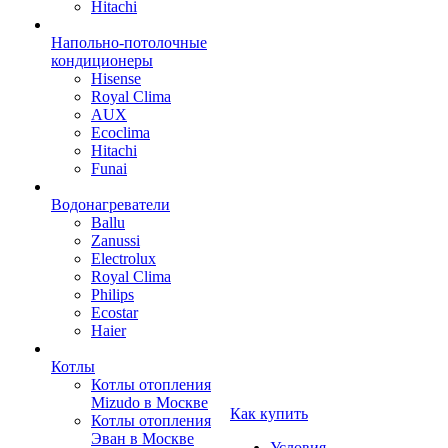
Hitachi
Напольно-потолочные
кондиционеры
Hisense
Royal Clima
AUX
Ecoclima
Hitachi
Funai
Водонагреватели
Ballu
Zanussi
Electrolux
Royal Clima
Philips
Ecostar
Haier
Котлы
Котлы отопления
Mizudo в Москве
Как купить
Котлы отопления
Эван в Москве
Условия