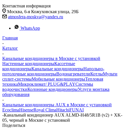
Контактная информация
Москва, 6-я Кожуховская улица, 29Б
atmosfera-moskva@yandex.ru
WhatsApp
Главная
-
Каталог
-
Канальные кондиционеры в Москве с установкой
Настенные кондиционеры
Кассетные
кондиционеры
Канальные кондиционеры
Напольно-
потолочные кондиционеры
Водонагреватели
Котлы
Мульти
сплит-системы
Мобильные кондиционеры
Тепловая
техника
Микроклимат/ PLUG&PLAY
Системы
водоочистки
Колонные кондиционеры
Услуги монтажа
оборудования
-
Канальные кондиционеры AUX в Москве с установкой
Ecoclima
Hisense
Royal Clima
Hitachi
FUNAI
-
Канальный кондиционер AUX ALMD-H48/5R1B (v2) + XK-
05, черный в Москве с установкой
Поделиться