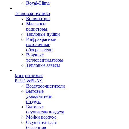
Royal-Clima
Тепловая техника
Конвекторы
Масляные
радиаторы
Тепловые пушки
Инфракрасные
потолочные
обогреватели
Водяные
тепловентиляторы
Тепловые завесы
Микроклимат/
PLUG&PLAY
Воздухоочистители
Бытовые
увлажнители
воздуха
Бытовые
осушители воздуха
Мойки воздуха
Осушители для
бассейнов