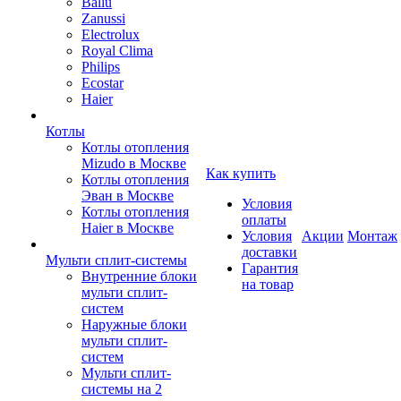
Ballu
Zanussi
Electrolux
Royal Clima
Philips
Ecostar
Haier
Котлы
Котлы отопления
Mizudo в Москве
Как купить
Котлы отопления
Эван в Москве
Условия
Котлы отопления
оплаты
Haier в Москве
Условия
Акции
Монтаж
доставки
Мульти сплит-системы
Гарантия
Внутренние блоки
на товар
мульти сплит-
систем
Наружные блоки
мульти сплит-
систем
Мульти сплит-
системы на 2